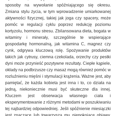
sposoby na wywołanie spóźniającego się okresu.
Zmiana stylu życia, w tym wprowadzenie umiarkowanej
aktywności fizycznej, takiej jak joga czy spacery, może
pomóc w regulacji cyklu poprzez redukcję poziomu
kortyzolu, hormonu stresu. Zbilansowana dieta, bogata w
witaminy i minerały, szczególnie te wspierające
gospodarkę hormonalną, jak witamina C, magnez czy
cynk, odgrywa kluczową rolę. Spożywanie produktów
takich jak cytrusy, ciemna czekolada, orzechy czy pestki
dyni może przynieść pozytywne rezultaty. Ciepłe kąpiele,
okłady na podbrzusze czy masaż mogą również pomóc w
rozluźnieniu mięśni i stymulacji krążenia. Ważne jest, aby
pamiętać, że każda kobieta jest inna i to, co działa na
jedną, niekoniecznie musi być skuteczne dla innej.
Kluczem jest obserwacja własnego ciała i
eksperymentowanie z różnymi metodami w poszukiwaniu
tej najbardziej odpowiedniej. Jeśli spóźnienie miesiączki
jest znaczące lub towarzyszą mu niepokojące objawy,