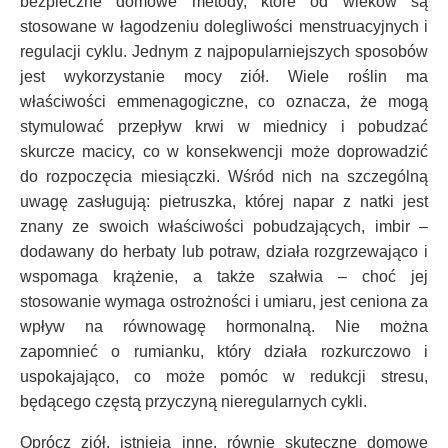
bezpieczne domowe metody, które od wieków są
stosowane w łagodzeniu dolegliwości menstruacyjnych i
regulacji cyklu. Jednym z najpopularniejszych sposobów
jest wykorzystanie mocy ziół. Wiele roślin ma
właściwości emmenagogiczne, co oznacza, że mogą
stymulować przepływ krwi w miednicy i pobudzać
skurcze macicy, co w konsekwencji może doprowadzić
do rozpoczęcia miesiączki. Wśród nich na szczególną
uwagę zasługują: pietruszka, której napar z natki jest
znany ze swoich właściwości pobudzających, imbir –
dodawany do herbaty lub potraw, działa rozgrzewająco i
wspomaga krążenie, a także szałwia – choć jej
stosowanie wymaga ostrożności i umiaru, jest ceniona za
wpływ na równowagę hormonalną. Nie można
zapomnieć o rumianku, który działa rozkurczowo i
uspokajająco, co może pomóc w redukcji stresu,
będącego częstą przyczyną nieregularnych cykli.
Oprócz ziół, istnieją inne, równie skuteczne domowe