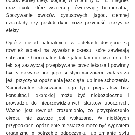
odpowiedniej diety, bogatej w witaminy C i E, magnez
oraz cynk, które wspierają równowagę hormonalną.
Spożywanie owoców cytrusowych, jagód, ciemnej
czekolady czy pestek dyni może przynieść korzystne
efekty.
Oprócz metod naturalnych, w aptekach dostępne są
również tabletki na wywołanie okresu, które zawierają
substancje hormonalne, takie jak octan noretysteronu. Te
leki są zazwyczaj przepisywane przez lekarza i powinny
być stosowane pod jego ścisłym nadzorem, zwłaszcza
jeśli przyczyną opóźnienia jest ciąża lub inne schorzenia.
Samodzielne stosowanie tego typu preparatów bez
konsultacji lekarskiej może być niebezpieczne i
prowadzić do nieprzewidzianych skutków ubocznych.
Ważne jest również zrozumienie, że przyspieszenie
okresu nie zawsze jest wskazane. W niektórych
przypadkach, opóźnienie miesiączki może być sygnałem
organizmu o potrzebie odpoczynku lub zmianie stylu