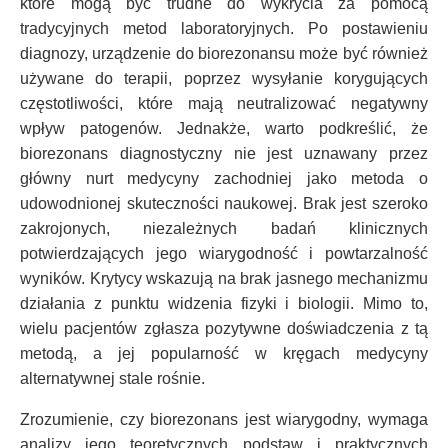
które mogą być trudne do wykrycia za pomocą
tradycyjnych metod laboratoryjnych. Po postawieniu
diagnozy, urządzenie do biorezonansu może być również
używane do terapii, poprzez wysyłanie korygujących
częstotliwości, które mają neutralizować negatywny
wpływ patogenów. Jednakże, warto podkreślić, że
biorezonans diagnostyczny nie jest uznawany przez
główny nurt medycyny zachodniej jako metoda o
udowodnionej skuteczności naukowej. Brak jest szeroko
zakrojonych, niezależnych badań klinicznych
potwierdzających jego wiarygodność i powtarzalność
wyników. Krytycy wskazują na brak jasnego mechanizmu
działania z punktu widzenia fizyki i biologii. Mimo to,
wielu pacjentów zgłasza pozytywne doświadczenia z tą
metodą, a jej popularność w kręgach medycyny
alternatywnej stale rośnie.
Zrozumienie, czy biorezonans jest wiarygodny, wymaga
analizy jego teoretycznych podstaw i praktycznych